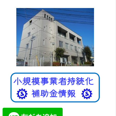
へ
ス
キ
ッ
プ