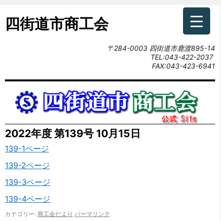
四街道市商工会
〒284-0003 四街道市鹿渡895-14
2022年度 第139号 10月15日
コ
139-1ページ
ン
139-2ページ
テ
139-3ページ
ン
139-4ページ
ツ
カテゴリー:
商工会だより
パーマリンク