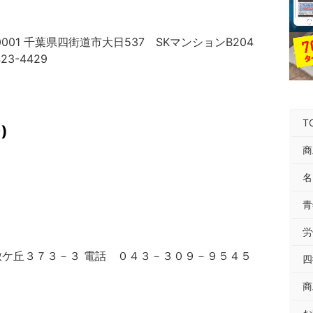
001 千葉県四街道市大日537 SKマンションB204
423-4429
T
)
商
名
青
労
放ケ丘３７３－３ 電話 ０４３－３０９－９５４５
四
商