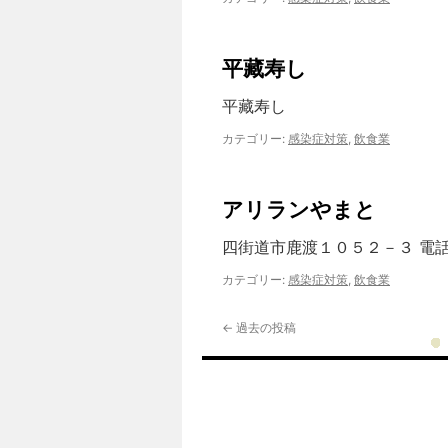
平藏寿し
平藏寿し
カテゴリー:
感染症対策
,
飲食業
アリランやまと
四街道市鹿渡１０５２－３ 電
カテゴリー:
感染症対策
,
飲食業
←
過去の投稿