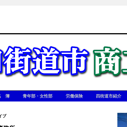
名 簿
青年部・女性部
労働保険
四街道市紹介
イブ