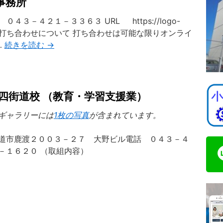
事務所
４３－４２１－３３６３ URL https://logo-
） １．打ち合わせについて 打ち合わせは可能な限りオンライ
…
続きを読む
→
四街道校 （教育・学習支援業）
ギャラリーには
1枚の写真
が含まれています。
道市鹿渡２００３－２７ 大野ビル電話 ０４３－４
－１６２０ （取組内容）