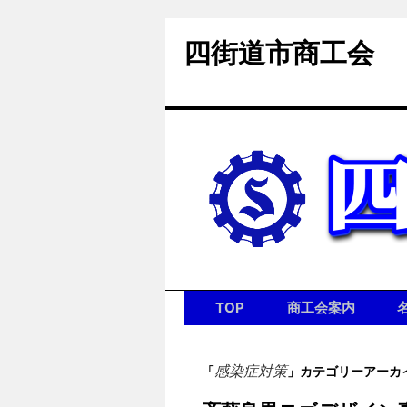
四街道市商工会
コ
TOP
商工会案内
ン
感染症対策
「
」カテゴリーアーカ
テ