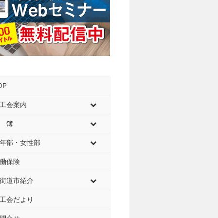
OP
工会案内
 簿
年部・女性部
働保険
街道市紹介
工会だより