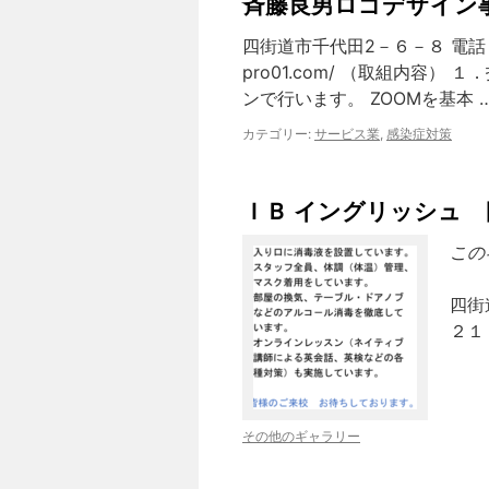
斉藤良男ロゴデザイン
ン
四街道市千代田2－６－８ 電話 ０
ツ
pro01.com/ （取組内容
へ
ンで行います。 ZOOMを基本 
ス
カテゴリー:
サービス業
,
感染症対策
キ
ＩＢ イングリッシュ 
ッ
この
プ
四街
２１
その他のギャラリー